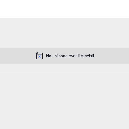
Non ci sono eventi previsti.
N
o
t
i
c
e