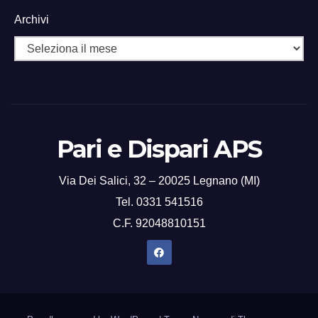
i
Archivi
g
a
z
i
Pari e Dispari APS
o
n
Via Dei Salici, 32 – 20025 Legnano (MI)
e
Tel. 0331 541516
C.F. 92048810151