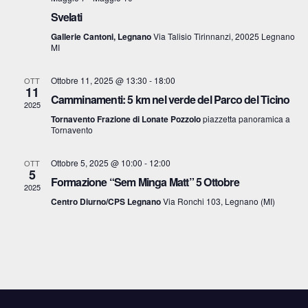
c
v
Svelati
.
a
i
Gallerie Cantoni, Legnano
Via Talisio Tirinnanzi, 20025 Legnano
MI
e
g
Ottobre 11, 2025 @ 13:30
-
18:00
v
OTT
a
11
Camminamenti: 5 km nel verde del Parco del Ticino
2025
z
i
Tornavento Frazione di Lonate Pozzolo
piazzetta panoramica a
Tornavento
i
s
o
Ottobre 5, 2025 @ 10:00
-
12:00
OTT
t
5
Formazione “Sem Minga Matt” 5 Ottobre
n
2025
e
Centro Diurno/CPS Legnano
Via Ronchi 103, Legnano (MI)
e
N
a
v