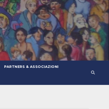
PARTNERS & ASSOCIAZIONI